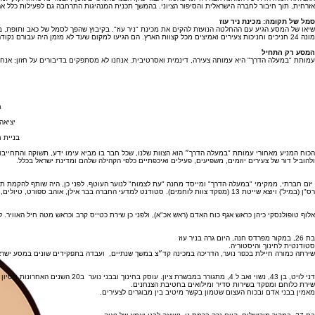
מהצלחה מקומית לחזון לאומי
ההצלחה המהדהדת של המחנה הבהירה לנו שאסור לעצור כאן. הבנו שהנוער בעוטף, ובמדינה כולה, זקוק למסג
אזרחית, תוך חיבור לחברה הישראלית והסיפור הציוני. בהמשך תכנית המנהיגות התרחבה גם לפעילות כלל ארצ
סמל של תקומה: מכינת ניר עוז
שיאו של המסע הגיע עם ההחלטה הנועזת להקים את מכינת "ניר עוז". בקיבוץ שהפך לסמל של כאב ותופת, בח
מונה 24 חניכים וחניכות צעירים ואמיצים מכל קצוות הארץ. הם הגיעו למקום שעד לא מזמן היה עבורם נקודה על המפה, וכיום הוא עבורם הבית והשליחות. הם מחזור א', החלוצים שצועדים בראש המחנה.
המסע רק התחיל
עמותת "במעלה הדרך" היא עמותה צעירה, דינמית ואסרטיבית. אנחנו לא מסתפקים בדיבורים על חזון; אנחנ
ח
יציאה
בניית 
הכוח המניע מאחורי עמותת "במעלה הדרך״ הוא הצוות שלנו, שכל חבר בו מביא עימו ידע, תשוקה והתחייבות
ולהוביל דור של צעירים יוזמים, משפיעים, פעילים ואיכפתיים כלפי הקהילה שלהם ומדינת ישראל בכלל.
יזם חברתי, ממקימי "במעלה הדרך" ומייסד מחנה "עת לצמוח" לנוער העוטף. לפני כן, היה שותף להקמת תכנ
רס"ן (במיל') ויוצא שייטת 13 (מפקד צוות לוחמים). סטודנט למדעי החברה בבר אילן, אוהב ספורט, טיולים, ואנשים. בן 29, מתגורר בתל אביב עם בת זוגו.
אלוף טופולנסקי כיהן כראש אגף כוח האדם (ראש אכ"א), ולפני כן שירת כטייס קרב וכראש מטה חיל האוויר.
בת 26, במקור מפרדס חנה, היום גרה בניר עוז
סטודנטית לחינוך והיסטוריה.
שירתה כמורה חיילת בכפר נוער, הדריכה במכינה קד״צ במשך שנתיים, ועבדה בתפקידים שונים במסע ישרא
דני לויט, בן 43, נשוי ואב ל 4, מתגורר במבשרת ציון. עוסק בחינוך ובבני נוער ב20 השנים האחרונות.ניסיון בתפקידי שטח וניהול בתנועת הצופים ובעמותות עלם ואור שלום.
שירת כלוחם ומפקד בשירות סדיר ומילואים בחטיבת הצנחנים.
מאמין בבני אדם ובכוח העצום שטמון בקשר מיטיב בין מבוגרים לצעירים.