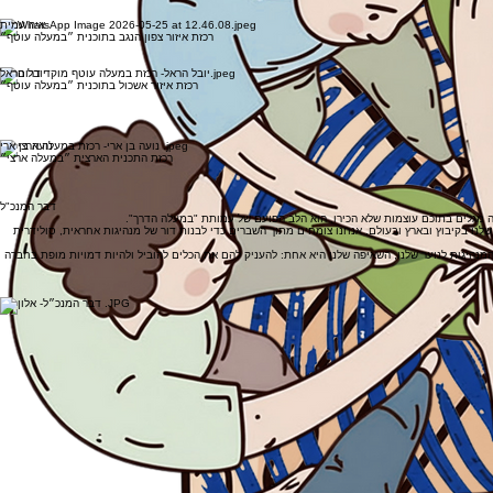
מנהלת תפעול ואופרציה
איה עמית
רכזת איזור צפון הנגב בתוכנית ״במעלה עוטף״
יובל הראל
רכזת איזור אשכול בתוכנית ״במעלה עוטף״
נועה בן ארי
רכזת התכנית הארצית ״במעלה ארצי״
דבר המנכ"ל
ערה מגלים בתוכם עוצמות שלא הכירו, הוא הלב הפועם של עמותת "במעלה הדרך".
במקום שספג פגיעה כה קשה ב-7 באוקטובר, היא ביטוי עמוק לשליחות שלנו. יחד עם השותפים שלנו בקיבוץ ובארץ ובעולם, אנחנו צומחים מתוך השברים כדי לבנות דור של מנהיגות אחראית, סולידרית
 המנהיגות לנוער שלנו, השאיפה שלנו היא אחת: להעניק להם את הכלים להוביל ולהיות דמויות מופת בחברה