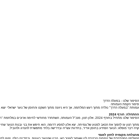
הסיפור שלנו - במעלה הדרך
סיפור הקמת העמותה
עמותת "במעלה הדרך" נולדה מתוך רעש המלחמה, אך היא ניזונה מתוך השקט והחוסן של נוער ישראלי יוצא ד
ההתחלה: חורף 2024
הסיפור שלנו מתחיל בחורף 2024. אלון רצון, מנכ"ל העמותה, השתחרר מחודשי לחימה ארוכים במלחמת "חרבות ברזל". כמי שעסק באותן שנים בפיתוח מנהיגות בקרב נוער, אלון הרגיש שהמשימה הבאה שלו נמצאת בלב הפועם של החברה הישראלית בימי המלחמה - ביישובי עוטף עזה.
קרה דבר מופלא: הנוער הפתיע בחוסן אדיר, בחדוות עשייה ובדרישה בלתי מתפשרת להנהיג ולהוביל.