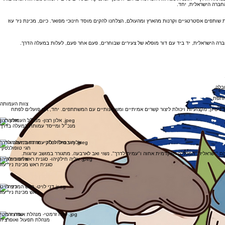
מעלה הדרך" - תוכנית מנהיגות הפרוסה ברחבי העוטף ומעניקה לצעירים כלים ליזמות, מנהיגות ומעורבות
החברה הישראלית, יחד.
שותפים אסטרטגיים וקרנות מהארץ ומהעולם, הצלחנו להקים מוסד חינוכי מפואר. כיום, מכינת ניר עוז
חברה הישראלית, יד ביד עם דור מופלא של צעירים שבוחרים, פעם אחר פעם, לעלות במעלה הדרך.
בלה.
ותפת.
צוות העמותה
ניסיון, מקצועיות ויכולת ליצור קשרים אמיתיים ומשמעותיים עם המשתתפים. יחד, אנו פועלים לפתח
אלון רצון
מנכ״ל ומייסד עמותת במעלה בדרך
אלוף במיל׳ ויו״ר עמותת במעלה הדרך
חגי טופולנסקי
הם "ישראליז", המכללה האקדמית אחוה ו"עמית לדרך". נשוי ואב לארבעה. מתגורר במושב ערוגות.
אליה חילקיהו
סגנית ראש מכינת ניר עוז
דני לויט
ראש מכינת ניר עוז
שרה זרמטי