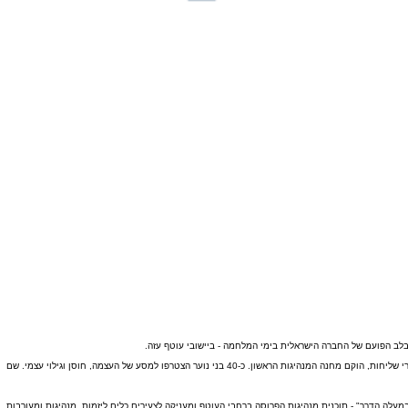
מתוך רצון עז להפוך את הכאב למנוע של צמיחה, יצא אלון למסע דרומה. הוא חיפש את בני ובנות הנוער שחייהם השתנו ב-7 באוקטובר, וביקש להציע להם לא רק נחמה, אלא דרך. יחד עם קבוצת שותפים ושותפות חדורי שליחות, הוקם מחנה המנהיגות הראשון. כ-40 בני נוער הצטרפו למסע של העצמה, חוסן וגילוי עצמי. שם