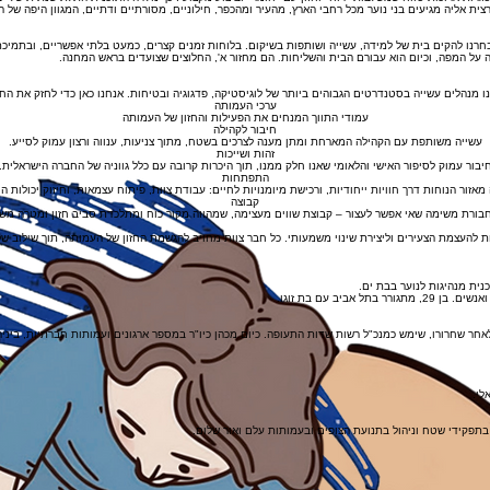
רות ארוכות טווח שמשלבות "רוח" וחזון עם "חומר" וביצוע מקצועי. כך נולדה התוכנית התלת-שנתית של "ב
ית אליה מגיעים בני נוער מכל רחבי הארץ, מהעיר ומהכפר, חילוניים, מסורתיים ודתיים, המגוון היפה של 
רנו להקים בית של למידה, עשייה ושותפות בשיקום. בלוחות זמנים קצרים, כמעט בלתי אפשריים, ובתמיכת 
ו מנהלים עשייה בסטנדרטים הגבוהים ביותר של לוגיסטיקה, פדגוגיה ובטיחות. אנחנו כאן כדי לחזק את ה
ערכי העמותה
עמודי התווך המנחים את הפעילות והחזון של העמותה
חיבור לקהילה
עשייה משותפת עם הקהילה המארחת ומתן מענה לצרכים בשטח, מתוך צניעות, ענווה ורצון עמוק לסייע.
זהות ושייכות
יבור עמוק לסיפור האישי והלאומי שאנו חלק ממנו, תוך היכרות קרובה עם כלל גווניה של החברה הישראלית.
התפתחות
 מאזור הנוחות דרך חוויות ייחודיות, ורכישת מיומנויות לחיים: עבודת צוות, פיתוח עצמאות, וחיזוק יכולות הו
קבוצה
חבורת משימה שאי אפשר לעצור – קבוצת שווים מעצימה, שמהווה מקור כוח ומתלכדת סביב חזון ומטרה מש
 להעצמת הצעירים וליצירת שינוי משמעותי. כל חבר צוות מחויב להגשמת החזון של העמותה, תוך שילוב של 
ית מנהיגות לנוער בבת ים.
 לאחר שחרורו, שימש כמנכ"ל רשות שדות התעופה. כיום מכהן כיו"ר במספר ארגונים ועמותות חברתיות, ביני
לי.