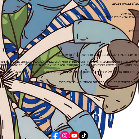
מב״צ בבסיס ניצנים.
ם צבאית של עמותת ״שחר״
יפולית.
ירות עבדה כמדריכה במכינה חצבה תחת עמותת ״רוח ערבה״.
דש, לא נודע ורחוק מהסביבה המוכרת, זה הכוח שמניע אותי לקום בבוקר ולפעול. הרגע הזה, שבו נער או נ
הבחירה להקים את מכינה קדם צבאית בקיבוץ ניר עוז ולהקים תכנית מנהיגות לנוער שמתחילה בישובי עוטף עזה, דווקא 
ביטוי כוחות אדירים של יצירה, יזמות וחוסן. בין אם זה במכינה הקדם צבאית ובין אם ב-״במעלה״, תוכניות
 צעירים שצועדים בביטחון, בסקרנות ובאחריות – במעלה הדרך.