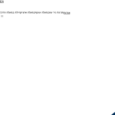
EN
מכינת ניר עוז
במעלה עוטף
במעלה ארצי
קהילת במעלה הדרך
אודות