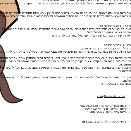
בת 27, במקור מירושלים, היום גרה ברמת גן, נשואה לבני ואמא של גאיה.
בעלת תואר ראשון רב תחומי בניהול משאבי אנוש וכלכלה, בשירותי הצבאי הייתי מפקדת מחלקת טירונים וק
איה רכזת אזור צפון העוטף, בת 27, בת זוג של גיא, במקור ממושב עין עירון והיום סטודנטית לעבודה סוציאלית בבאר שבע.
בשירות הצבאי הייתה קצינת מבצעים בחטיבת הנח״ל וממשיכה לשירות מילואים פעיל. הדריכה במכינה קד
בת 25, במקור ממרום גולן.
היום סטודנטית לעבודה סוציאלית בבאר שבע. עשתה שנת שירות בפנימיית אהבה, פנימייה פוסט אשפוזית ט
שירתה בצבא כמפקדת במחוו״ה אלון.
לאחר השירות עבדה בחינוך הבלתי פורמאלי בהדרכת ילדים ונוער.
בת 26, במקור מחיפה.
כיום לומדת בבן גוריון חינוך ומזרח תיכון.
עשתה שנת שירות בלוד במסגרת של תנועת הצופים. שירתה בצבא כמדריכת סימולטור בחיל הים. לאחר הש
עבורי, לראות צעירים וצעירות בוחרים לעשות דברים יוצאי דופן, לוקחים נתיב שמסקרן אותם, גם אם הוא ח
ומחוברת.
התפקיד שלנו ב"במעלה הדרך" הוא ליצור עבור הנוער את המסגרות הראויות להם, מקום בו יוכלו להביא לידי 
הישראלית.
אני מזמין אתכם להצטרף אלינו למסע הזה. יחד, מתוך חיבור עמוק לסיפור הציוני, נמשיך לבנות קבוצות של
שלכם,
אלון, מנכ"ל במעלה הדרך
מוזמנים ליצור איתנו קשר:
info@bemaaleh.com
רכזות תוכנית הנוער:
רכזת צפון העוטף-איה: 0522614620
רכזת אשכול- יובל: 0528514160
רכזת ארצי- נועה: 0549988499
מכינת ניר עוז:
ראש מכינה דני לויט: 0542440110